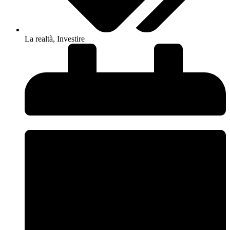
La realtà
,
Investire