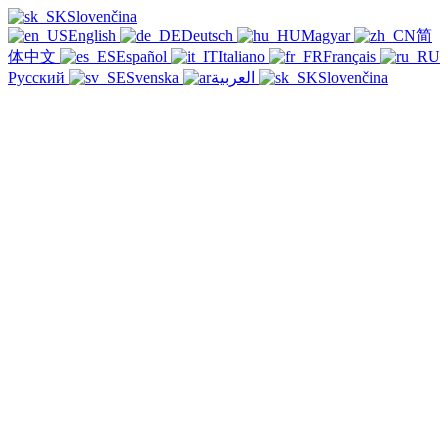
Slovenčina
English
Deutsch
Magyar
简
体中文
Español
Italiano
Français
Русский
Svenska
العربية
Slovenčina