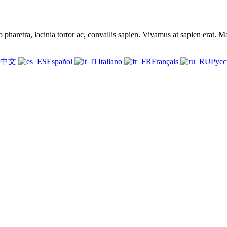
 pharetra, lacinia tortor ac, convallis sapien. Vivamus at sapien erat. M
体中文
Español
Italiano
Français
Рус