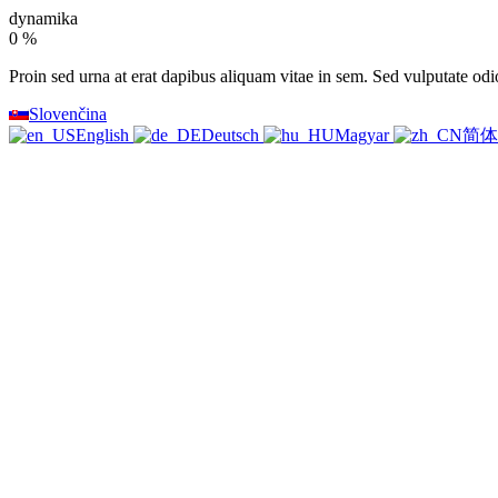
dynamika
0
%
Proin sed urna at erat dapibus aliquam vitae in sem. Sed vulputate odio
Slovenčina
English
Deutsch
Magyar
简