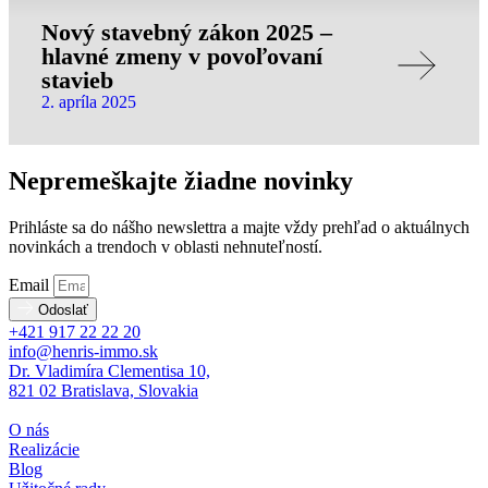
Nový stavebný zákon 2025 –
hlavné zmeny v povoľovaní
stavieb
2. apríla 2025
Nepremeškajte žiadne novinky
Prihláste sa do nášho newslettra a majte vždy prehľad o aktuálnych
novinkách a trendoch v oblasti nehnuteľností.
Email
Odoslať
+421 917 22 22 20
info@henris-immo.sk
Dr. Vladimíra Clementisa 10,
821 02 Bratislava, Slovakia
O nás
Realizácie
Blog