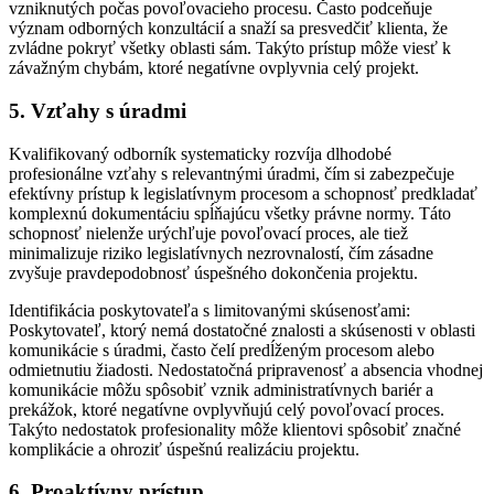
vzniknutých počas povoľovacieho procesu. Často podceňuje
význam odborných konzultácií a snaží sa presvedčiť klienta, že
zvládne pokryť všetky oblasti sám. Takýto prístup môže viesť k
závažným chybám, ktoré negatívne ovplyvnia celý projekt.
5. Vzťahy s úradmi
Kvalifikovaný odborník systematicky rozvíja dlhodobé
profesionálne vzťahy s relevantnými úradmi, čím si zabezpečuje
efektívny prístup k legislatívnym procesom a schopnosť predkladať
komplexnú dokumentáciu spĺňajúcu všetky právne normy. Táto
schopnosť nielenže urýchľuje povoľovací proces, ale tiež
minimalizuje riziko legislatívnych nezrovnalostí, čím zásadne
zvyšuje pravdepodobnosť úspešného dokončenia projektu.
Identifikácia poskytovateľa s limitovanými skúsenosťami:
Poskytovateľ, ktorý nemá dostatočné znalosti a skúsenosti v oblasti
komunikácie s úradmi, často čelí predĺženým procesom alebo
odmietnutiu žiadosti. Nedostatočná pripravenosť a absencia vhodnej
komunikácie môžu spôsobiť vznik administratívnych bariér a
prekážok, ktoré negatívne ovplyvňujú celý povoľovací proces.
Takýto nedostatok profesionality môže klientovi spôsobiť značné
komplikácie a ohroziť úspešnú realizáciu projektu.
6. Proaktívny prístup