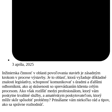
3 apríla, 2025
Inžinierska činnosť v oblasti povoľovania stavieb je zásadným
krokom v procese výstavby. Je to oblasť, ktorá vyžaduje dôkladné
znalosti legislatívy, schopnosť komunikovať s úradmi a ďalšími
odborníkmi, ako aj skúsenosti so sprevádzaním klienta celým
procesom. Ako však rozlíšiť medzi profesionálom, ktorý vám
poskytne kvalitné služby, a amatérskym poskytovateľom, ktorý
môže skôr spôsobiť problémy? Prinášame vám niekoľko rád a tipov,
ako sa správne rozhodnúť.