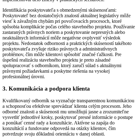
Identifikácia poskytovateľa s obmedzenými skúsenosťami:
Poskytovateľ bez dostatočných znalostí aktuálnej legislatívy môže
viesť k závažným chybám pri povoľovacích procesoch, ktoré
spôsobia komplikácie počas celého stavebného projektu. Používanie
zastaraných právnych noriem a poskytovanie nepresných alebo
neaktuálnych informácií môže negatívne ovplyvniť výsledok
projektu. Nedostatok odbornosti a praktických skúseností takéhoto
poskytovateľa zvyšuje riziko právnych a administratívnych
problémov, čím môže klientovi spôsobiť značné ťažkosti. Pre
úspešnú realizáciu stavebného projektu je preto zásadné
spolupracovať s odborníkom, ktorý zaručí súlad s aktuálnymi
právnymi požiadavkami a poskytne riešenia na vysokej
profesionálnej úrovni.
3. Komunikácia a podpora klienta
Kvalifikovaný odborník sa vyznačuje transparentnou komunikáciou
a schopnosťou efektívne sprevádzať klienta celým procesom. Jeho
odborné znalosti a skúsenosti mu umožňujú jasne a zrozumiteľne
vysvetliť jednotlivé kroky, poskytovať presné informácie o postupe
a ponúkať cenné rady a konzultácie. Aktívne sa zapája do
konzultácií a fundovane odpovedá na otázky klientov, čím
potvrdzuje svoju dôkladnú orientáciu v danej oblasti.