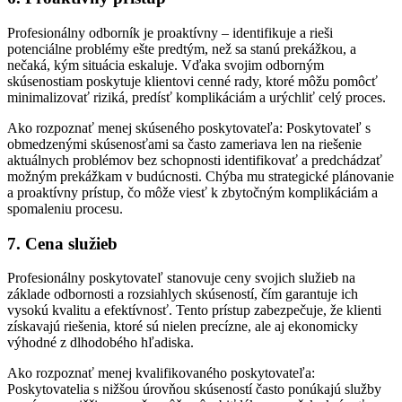
Profesionálny odborník je proaktívny – identifikuje a rieši
potenciálne problémy ešte predtým, než sa stanú prekážkou, a
nečaká, kým situácia eskaluje. Vďaka svojim odborným
skúsenostiam poskytuje klientovi cenné rady, ktoré môžu pomôcť
minimalizovať riziká, predísť komplikáciám a urýchliť celý proces.
Ako rozpoznať menej skúseného poskytovateľa: Poskytovateľ s
obmedzenými skúsenosťami sa často zameriava len na riešenie
aktuálnych problémov bez schopnosti identifikovať a predchádzať
možným prekážkam v budúcnosti. Chýba mu strategické plánovanie
a proaktívny prístup, čo môže viesť k zbytočným komplikáciám a
spomaleniu procesu.
7. Cena služieb
Profesionálny poskytovateľ stanovuje ceny svojich služieb na
základe odbornosti a rozsiahlych skúseností, čím garantuje ich
vysokú kvalitu a efektívnosť. Tento prístup zabezpečuje, že klienti
získavajú riešenia, ktoré sú nielen precízne, ale aj ekonomicky
výhodné z dlhodobého hľadiska.
Ako rozpoznať menej kvalifikovaného poskytovateľa:
Poskytovatelia s nižšou úrovňou skúseností často ponúkajú služby