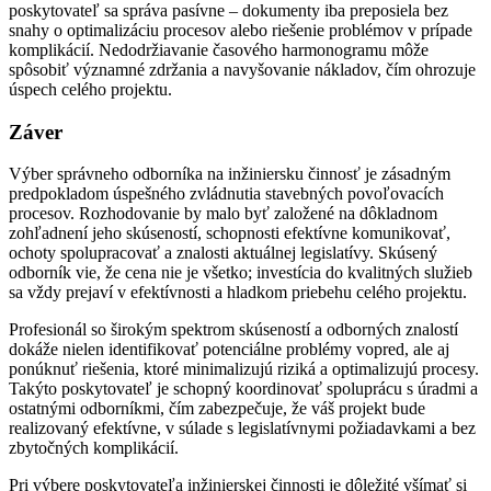
poskytovateľ sa správa pasívne – dokumenty iba preposiela bez
snahy o optimalizáciu procesov alebo riešenie problémov v prípade
komplikácií. Nedodržiavanie časového harmonogramu môže
spôsobiť významné zdržania a navyšovanie nákladov, čím ohrozuje
úspech celého projektu.
Záver
Výber správneho odborníka na inžiniersku činnosť je zásadným
predpokladom úspešného zvládnutia stavebných povoľovacích
procesov. Rozhodovanie by malo byť založené na dôkladnom
zohľadnení jeho skúseností, schopnosti efektívne komunikovať,
ochoty spolupracovať a znalosti aktuálnej legislatívy. Skúsený
odborník vie, že cena nie je všetko; investícia do kvalitných služieb
sa vždy prejaví v efektívnosti a hladkom priebehu celého projektu.
Profesionál so širokým spektrom skúseností a odborných znalostí
dokáže nielen identifikovať potenciálne problémy vopred, ale aj
ponúknuť riešenia, ktoré minimalizujú riziká a optimalizujú procesy.
Takýto poskytovateľ je schopný koordinovať spoluprácu s úradmi a
ostatnými odborníkmi, čím zabezpečuje, že váš projekt bude
realizovaný efektívne, v súlade s legislatívnymi požiadavkami a bez
zbytočných komplikácií.
Pri výbere poskytovateľa inžinierskej činnosti je dôležité všímať si