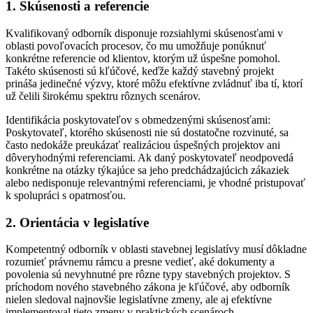
1. Skúsenosti a referencie
Kvalifikovaný odborník disponuje rozsiahlymi skúsenosťami v
oblasti povoľovacích procesov, čo mu umožňuje ponúknuť
konkrétne referencie od klientov, ktorým už úspešne pomohol.
Takéto skúsenosti sú kľúčové, keďže každý stavebný projekt
prináša jedinečné výzvy, ktoré môžu efektívne zvládnuť iba tí, ktorí
už čelili širokému spektru rôznych scenárov.
Identifikácia poskytovateľov s obmedzenými skúsenosťami:
Poskytovateľ, ktorého skúsenosti nie sú dostatočne rozvinuté, sa
často nedokáže preukázať realizáciou úspešných projektov ani
dôveryhodnými referenciami. Ak daný poskytovateľ neodpovedá
konkrétne na otázky týkajúce sa jeho predchádzajúcich zákaziek
alebo nedisponuje relevantnými referenciami, je vhodné pristupovať
k spolupráci s opatrnosťou.
2. Orientácia v legislatíve
Kompetentný odborník v oblasti stavebnej legislatívy musí dôkladne
rozumieť právnemu rámcu a presne vedieť, aké dokumenty a
povolenia sú nevyhnutné pre rôzne typy stavebných projektov. S
príchodom nového stavebného zákona je kľúčové, aby odborník
nielen sledoval najnovšie legislatívne zmeny, ale aj efektívne
implementoval tieto zmeny v praktických scenároch.