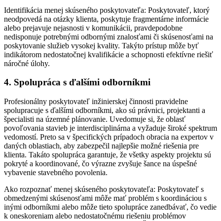
Identifikácia menej skúseného poskytovateľa: Poskytovateľ, ktorý
neodpovedá na otázky klienta, poskytuje fragmentárne informácie
alebo prejavuje nejasnosti v komunikácii, pravdepodobne
nedisponuje potrebnými odbornými znalosťami či skúsenosťami na
poskytovanie služieb vysokej kvality. Takýto prístup môže byť
indikátorom nedostatočnej kvalifikácie a schopnosti efektívne riešiť
náročné úlohy.
4. Spolupráca s ďalšími odborníkmi
Profesionálny poskytovateľ inžinierskej činnosti pravidelne
spolupracuje s ďalšími odborníkmi, ako sú právnici, projektanti a
špecialisti na územné plánovanie. Uvedomuje si, že oblasť
povoľovania stavieb je interdisciplinárna a vyžaduje široké spektrum
vedomostí. Preto sa v špecifických prípadoch obracia na expertov v
daných oblastiach, aby zabezpečil najlepšie možné riešenia pre
klienta. Takáto spolupráca garantuje, že všetky aspekty projektu sú
pokryté a koordinované, čo výrazne zvyšuje šance na úspešné
vybavenie stavebného povolenia.
Ako rozpoznať menej skúseného poskytovateľa: Poskytovateľ s
obmedzenými skúsenosťami môže mať problém s koordináciou s
inými odborníkmi alebo môže tieto spolupráce zanedbávať, čo vedie
k oneskoreniam alebo nedostatočnému riešeniu problémov