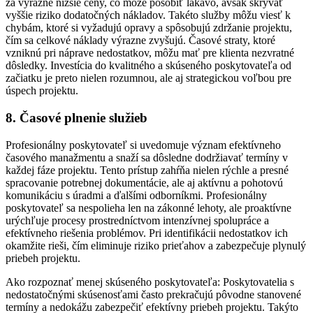
za výrazne nižšie ceny, čo môže pôsobiť lákavo, avšak skrývať
vyššie riziko dodatočných nákladov. Takéto služby môžu viesť k
chybám, ktoré si vyžadujú opravy a spôsobujú zdržanie projektu,
čím sa celkové náklady výrazne zvyšujú. Časové straty, ktoré
vzniknú pri náprave nedostatkov, môžu mať pre klienta nezvratné
dôsledky. Investícia do kvalitného a skúseného poskytovateľa od
začiatku je preto nielen rozumnou, ale aj strategickou voľbou pre
úspech projektu.
8. Časové plnenie služieb
Profesionálny poskytovateľ si uvedomuje význam efektívneho
časového manažmentu a snaží sa dôsledne dodržiavať termíny v
každej fáze projektu. Tento prístup zahŕňa nielen rýchle a presné
spracovanie potrebnej dokumentácie, ale aj aktívnu a pohotovú
komunikáciu s úradmi a ďalšími odborníkmi. Profesionálny
poskytovateľ sa nespolieha len na zákonné lehoty, ale proaktívne
urýchľuje procesy prostredníctvom intenzívnej spolupráce a
efektívneho riešenia problémov. Pri identifikácii nedostatkov ich
okamžite rieši, čím eliminuje riziko prieťahov a zabezpečuje plynulý
priebeh projektu.
Ako rozpoznať menej skúseného poskytovateľa: Poskytovatelia s
nedostatočnými skúsenosťami často prekračujú pôvodne stanovené
termíny a nedokážu zabezpečiť efektívny priebeh projektu. Takýto